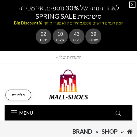
x
לאחר הנחה של 30% נוספים, אין מכירה
סיטונאית.SPRING SALE
המון דגמים חדשים נוספו.מחירים ללא פערי תיווך-%Big Discount
02
10
43
39
שניות
דקות
שעות
ימים
ההגדרות שלי
סל קניות
MENU
BRAND
SHOP