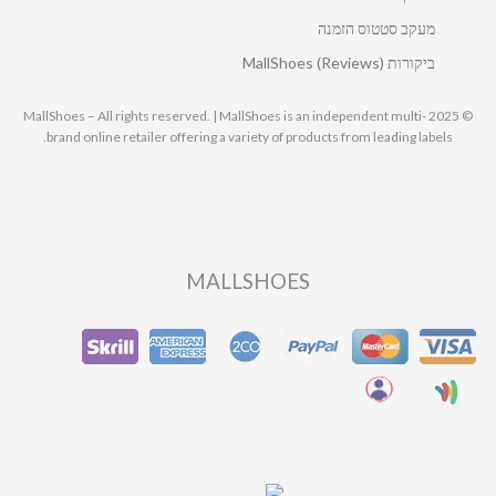
מעקב סטטוס הזמנה
ביקורות MallShoes (Reviews)
© 2025 MallShoes – All rights reserved. | MallShoes is an independent multi-
brand online retailer offering a variety of products from leading labels.
MALLSHOES