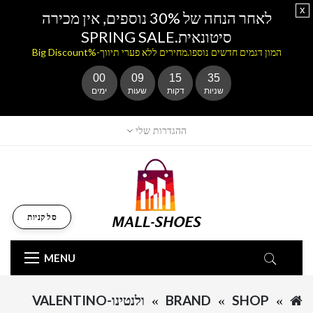
x
לאחר הנחה של 30% נוספים, אין מכירה
סיטונאית.SPRING SALE
המון דגמים חדשים נוספו.מחירים ללא פערי תיווך-%Big Discount
00
09
15
35
שניות
דקות
שעות
ימים
ההגדרות שלי
סל קניות
MENU
SHOP
BRAND
ולנטינו-VALENTINO