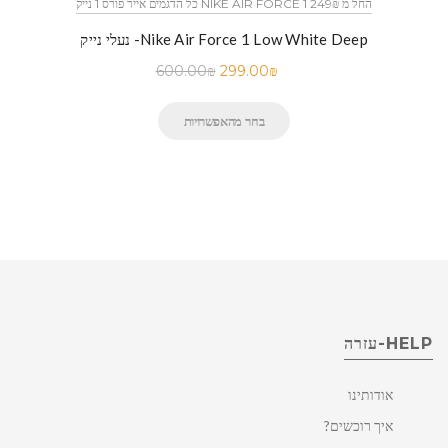
כל הדגמים אייר פורס 1 נייק NIKE AIR FORCE 1 החל מ 249₪
נעלי נייק -Nike Air Force 1 Low White Deep
600.00
₪
299.00
₪
בחר מהאפשרויות
HELP-עזרה
אודותינו
איך רוכשים?