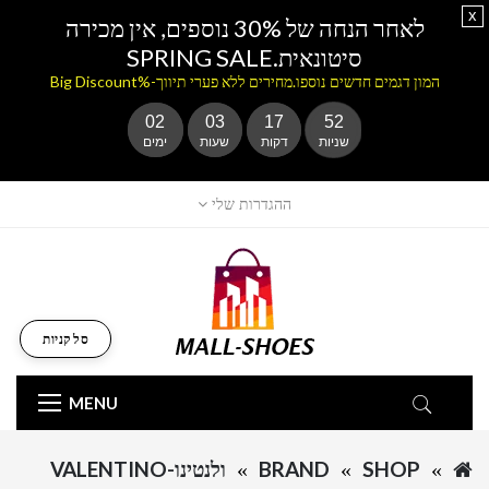
x
לאחר הנחה של 30% נוספים, אין מכירה
סיטונאית.SPRING SALE
המון דגמים חדשים נוספו.מחירים ללא פערי תיווך-%Big Discount
02
03
17
52
שניות
דקות
שעות
ימים
ההגדרות שלי
סל קניות
MENU
SHOP
BRAND
ולנטינו-VALENTINO