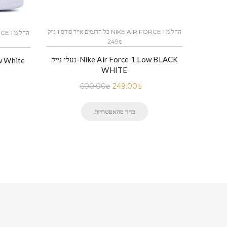
כל הדגמים אייר פורס 1 נייק NIKE AIR FORCE 1 החל מ
249₪
נעלי נייק-Nike Air Force 1 Low BLACK
WHITE
600.00
₪
249.00
₪
בחר מהאפשרויות