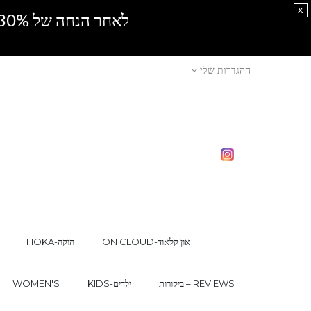
x
לאחר הנחה של 30% נוספים, אין מכירה סיטונאית.SPRING SALE
ההגדרות שלי
ON CLOUD-און קלאוד
HOKA-הוקה
ביקורות – REVIEWS
KIDS-ילדים
WOMEN'S