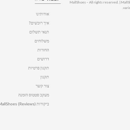
© 2025 MallShoes – All rights reserved. | 
vari
אודותינו
איך רוכשים?
תנאי תשלום
משלוחים
החזרות
דרושים
תקנון פרטיות
תקנון
צור קשר
מעקב סטטוס הזמנה
ביקורות MallShoes (Reviews)