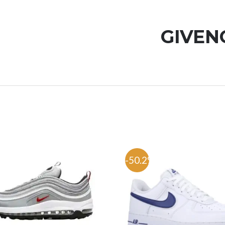
%
-50.2%