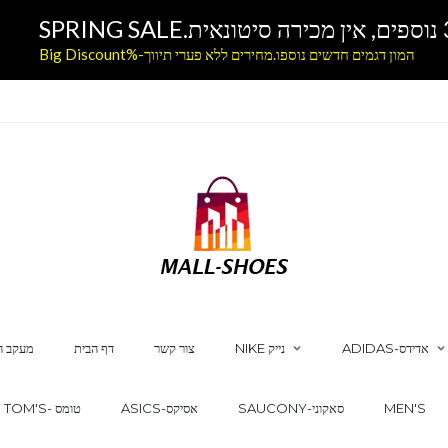
המון דגמים חדשים נוספו.מחירים ללא פערי תיווך-%Big Discount
ADIDAS-אדידס
NIKE נייק
צור קשר
דף הבית
מעקב ה
MEN'S
SAUCONY-סאקוני
ASICS-אסיקס
TOM'S- טומס