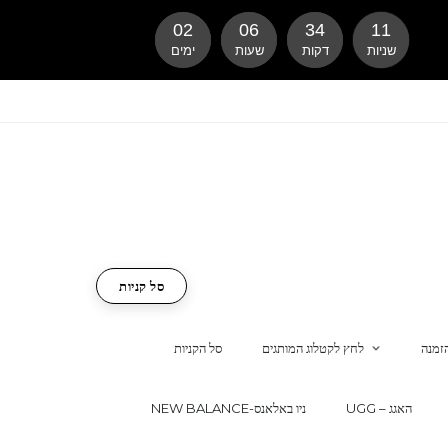
02
06
34
10
שניות
דקות
שעות
ימים
סל קניות
זמנה
לחץ לקטלוג המותגים
סל הקניות
UGG – האגג
NEW BALANCE-ניו באלאנס