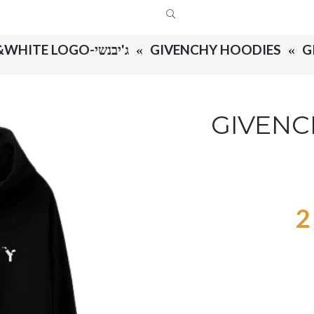
GIVENCHY HOODIES
ג'יבנשי-GIVENCHY HOODIES – BLACK &WHITE LOGO
GIVENCH –
2