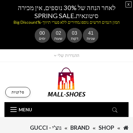
x
לאחר הנחה של 30% נוספים, אין מכירה
סיטונאית.SPRING SALE
המון דגמים חדשים נוספו.מחירים ללא פערי תיווך-%Big Discount
00
02
03
41
שניות
דקות
שעות
ימים
ההגדרות שלי
סל קניות
MENU
SHOP
BRAND
גוצ'י - GUCCI