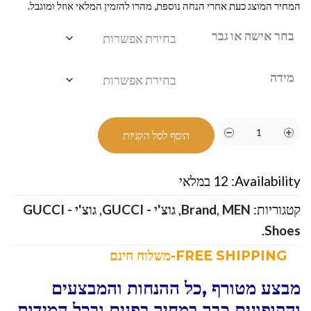
המחיר המוצג כעת אחרי הנחה נוספת, מהרו להזמין המלאי אוזל ומוגבל.
בחר אישה או גבר
מידה
הוסף לסל הקניות
Availability:
12 במלאי
קטגוריות:
MEN
,
Brand
,
גוצ'י - GUCCI
,
גוצ'י - GUCCI
.
Shoes
FREE SHIPPING-משלוח חינם
מבצע מטורף ,כל ההנחות והמבצעים
והקופונים כבר במחיר בפנים ובכל המידות