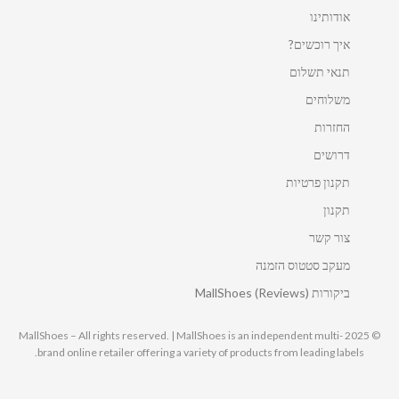
אודותינו
איך רוכשים?
תנאי תשלום
משלוחים
החזרות
דרושים
תקנון פרטיות
תקנון
צור קשר
מעקב סטטוס הזמנה
ביקורות MallShoes (Reviews)
© 2025 MallShoes – All rights reserved. | MallShoes is an independent multi-
brand online retailer offering a variety of products from leading labels.