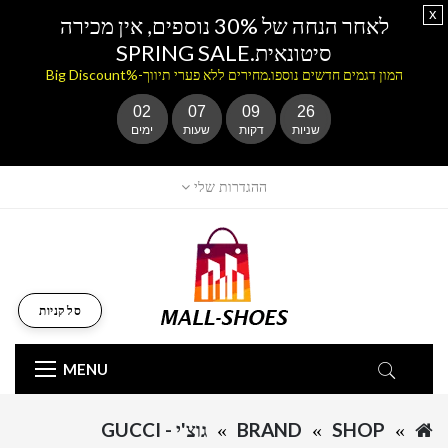
x
לאחר הנחה של 30% נוספים, אין מכירה
סיטונאית.SPRING SALE
המון דגמים חדשים נוספו.מחירים ללא פערי תיווך-%Big Discount
02
07
09
26
שניות
דקות
שעות
ימים
ההגדרות שלי
סל קניות
MENU
SHOP
BRAND
גוצ'י - GUCCI