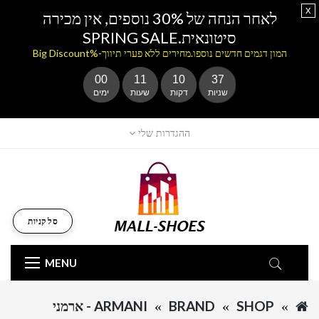
x
לאחר הנחה של 30% נוספים, אין מכירה
סיטונאית.SPRING SALE
המון דגמים חדשים נוספו.מחירים ללא פערי תיווך-%Big Discount
00
11
10
37
שניות
דקות
שעות
ימים
ההגדרות שלי
סל קניות
MENU
SHOP
BRAND
ARMANI - ארמני