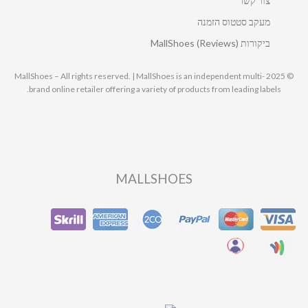
צור קשר
מעקב סטטוס הזמנה
ביקורות MallShoes (Reviews)
© 2025 MallShoes – All rights reserved. | MallShoes is an independent multi-
brand online retailer offering a variety of products from leading labels.
MALLSHOES