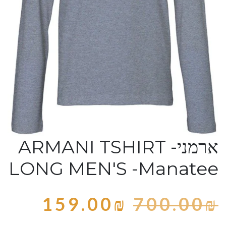
ארמני- ARMANI TSHIRT
LONG MEN'S -Manatee
159.00
₪
700.00
₪