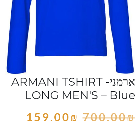
ארמני- ARMANI TSHIRT
LONG MEN'S – Blue
159.00
₪
700.00
₪