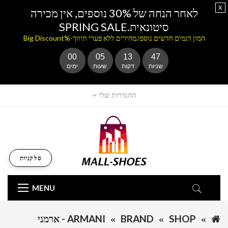
x
לאחר הנחה של 30% נוספים, אין מכירה
סיטונאית.SPRING SALE
המון דגמים חדשים נוספו.מחירים ללא פערי תיווך-%Big Discount
00
05
13
47
שניות
דקות
שעות
ימים
ההגדרות שלי
סל קניות
MENU
SHOP
BRAND
ARMANI - ארמני