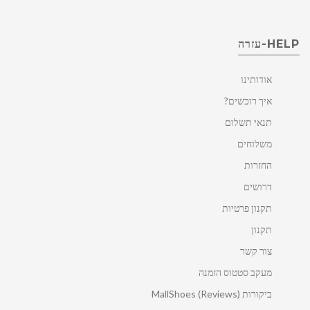
HELP-עזרה
אודותינו
איך רוכשים?
תנאי תשלום
משלוחים
החזרות
דרושים
תקנון פרטיות
תקנון
צור קשר
מעקב סטטוס הזמנה
ביקורות MallShoes (Reviews)