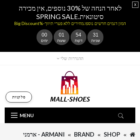
x
לאחר הנחה של 30% נוספים, אין מכירה
סיטונאית.SPRING SALE
המון דגמים חדשים נוספו.מחירים ללא פערי תיווך-%Big Discount
00
01
54
31
שניות
דקות
שעות
ימים
ההגדרות שלי
סל קניות
MENU
SHOP
BRAND
ARMANI - ארמני