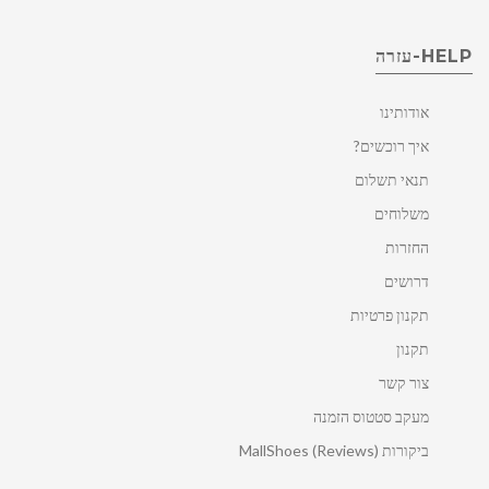
HELP-עזרה
אודותינו
איך רוכשים?
תנאי תשלום
משלוחים
החזרות
דרושים
תקנון פרטיות
תקנון
צור קשר
מעקב סטטוס הזמנה
ביקורות MallShoes (Reviews)