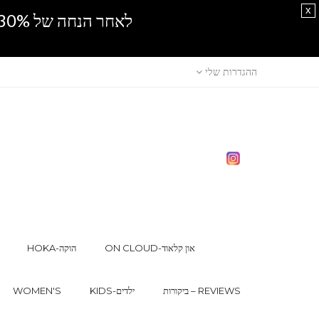
x
לאחר הנחה של 30% נוספים, אין מכירה סיטונאית.SPRING SALE
ההגדרות שלי
ON CLOUD-און קלאוד
HOKA-הוקה
ביקורות – REVIEWS
KIDS-ילדים
WOMEN'S