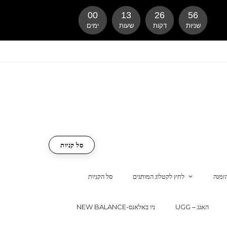
00
13
26
55
שניות
דקות
שעות
ימים
סל קניות
זמנה
לחץ לקטלוג המותגים
סל הקניות
UGG – האגג
NEW BALANCE-ניו באלאנס