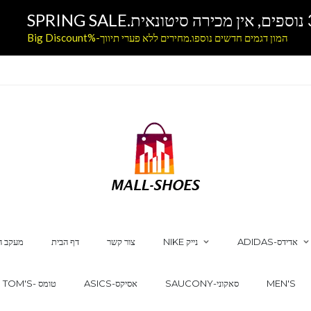
המון דגמים חדשים נוספו.מחירים ללא פערי תיווך-%Big Discount
ADIDAS-אדידס
NIKE נייק
צור קשר
דף הבית
מעקב ה
MEN'S
SAUCONY-סאקוני
ASICS-אסיקס
TOM'S- טומס