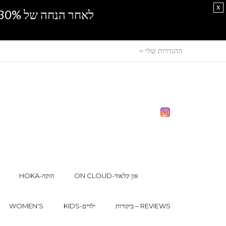
x
לאחר הנחה של 30% נוספים, אין מכירה סיטונאית.SPRING SALE
ההגדרות שלי
ON CLOUD-און קלאוד
HOKA-הוקה
ביקורות – REVIEWS
KIDS-ילדים
WOMEN'S