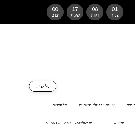
00
17
08
00
שניות
דקות
שעות
ימים
סל קניות
זמנה
לחץ לקטלוג המותגים
סל הקניות
UGG – האגג
NEW BALANCE-ניו באלאנס