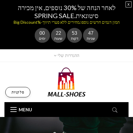
x
לאחר הנחה של 30% נוספים, אין מכירה
סיטונאית.SPRING SALE
המון דגמים חדשים נוספו.מחירים ללא פערי תיווך-%Big Discount
00
22
53
46
שניות
דקות
שעות
ימים
ההגדרות שלי
סל קניות
MENU