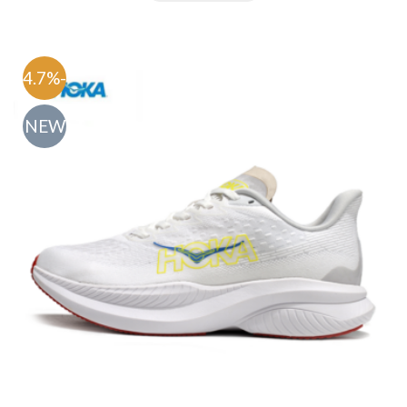
-54.7%
NEW