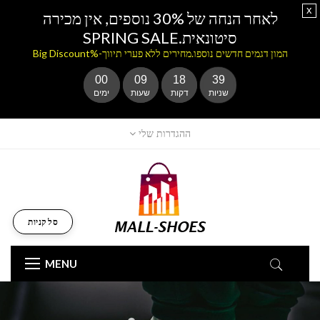
x
לאחר הנחה של 30% נוספים, אין מכירה
סיטונאית.SPRING SALE
המון דגמים חדשים נוספו.מחירים ללא פערי תיווך-%Big Discount
00
09
18
37
שניות
דקות
שעות
ימים
ההגדרות שלי
סל קניות
MENU