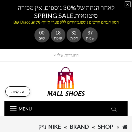
x
לאחר הנחה של 30% נוספים, אין מכירה
סיטונאית.SPRING SALE
המון דגמים חדשים נוספו.מחירים ללא פערי תיווך-%Big Discount
00
18
32
37
שניות
דקות
שעות
ימים
ההגדרות שלי
סל קניות
MENU
SHOP
BRAND
NIKE-נייק