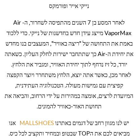
נייקי אייר ופורמקס
לאחר המסע בן 7 השנים מהתפיסה לשחרור, ה- Air
VaporMax מייצג עידן חדש בחדשנות של נייקי. כדי ללכוד
באמת את התחושה של "ריצה באוויר", המעצבים בנו מחדש
את יחידת ה-Air כך שתתחבר ישירות לחלק העליון. כשאתה
יורד, כל זיז נדחף לתוך יחידת האוויר, ומגביר את הלחץ.
לאחר מכן, כאשר אתה יוצא, הלחץ משתחרר ויוצר הקפצה
קפיצית עם גמישות מעולה. הטכנולוגיה העתידנית,
המיועדת לרצים, אומצה במהירות על ידי הרחוב, והביאה את
תחושת האור-כאוויר להמונים.
יש לנו מגוון רחב של דגמים באתרנו
MALLSHOES
אנו
מביאים לכם את הTOP שבטופ ובמחיר ותקציב לכל כיס.