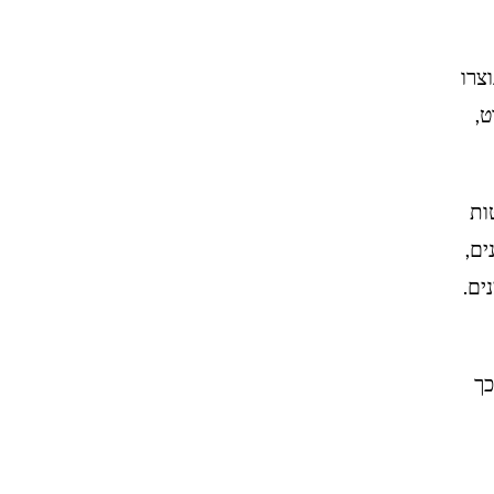
 נייקי (Nike). הנעליים נוצרו
לם הספורט,
טות
ים,
נים.
כך