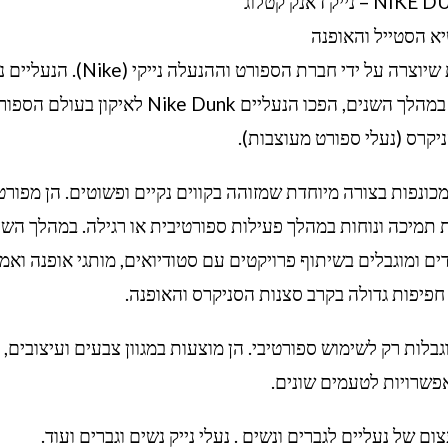
נייק דאנק קטלוג
א הסטייל והאופנה
נייק דאנק (Nike Dunk) היא סדרת נעליים מיוחדת שיוצרה על ידי חברת הספורט וההנעלה
לראשונה בשנת 1985 והן היו מיועדות לכדורסל. במהלך השנים, הפכו הנעליים Nike Dunk לאיקון בעו
יקרס (נעלי ספורט מעוצבות).
ים ובעיקר מכונפות בצורה מיוחדת שמזוהה בקווים נקיים ופשוטים. הן מפור
ת תמיכה ונוחות במהלך פעילות ספורטיבית או רגילה. במהלך השנ
גמים מיוחדים ומוגבלים בשיתוף פרויקטים עם סטודיואים, מותגי אופנה ואמ
חפיפות גדולה בקרב סצנות הסניקרס והאופנה.
אינן מוגבלות רק לשימוש ספורטיבי. הן מוצעות במגוון צבעים ועיצובים, 
פשרויות לטעמים שונים.