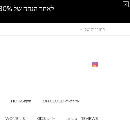
x
לאחר הנחה של 30% נוספים, אין מכירה סיטונאית.SPRING SALE
ההגדרות שלי
ON CLOUD-און קלאוד
HOKA-הוקה
ביקורות – REVIEWS
KIDS-ילדים
WOMEN'S