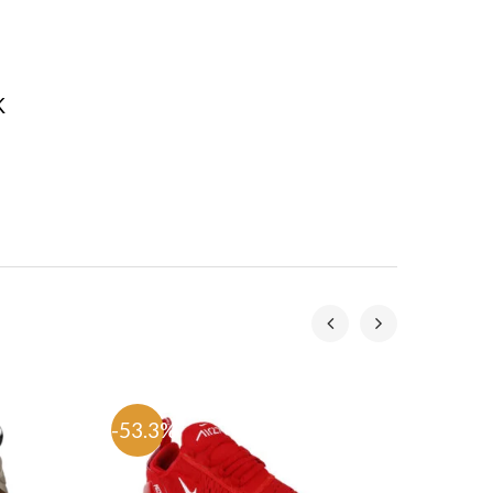
K
-53.3%
-53.