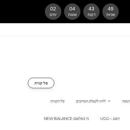
02
04
43
48
שניות
דקות
שעות
ימים
סל קניות
זמנה
לחץ לקטלוג המותגים
סל הקניות
UGG – האגג
NEW BALANCE-ניו באלאנס