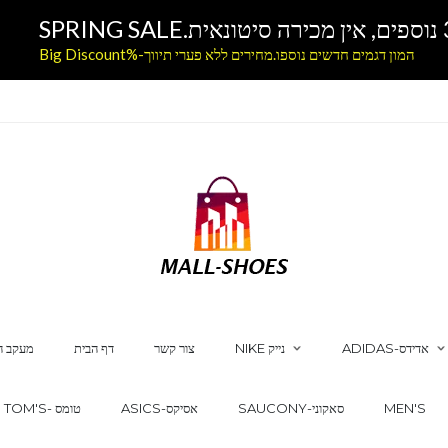
המון דגמים חדשים נוספו.מחירים ללא פערי תיווך-%Big Discount
ADIDAS-אדידס
NIKE נייק
צור קשר
דף הבית
מעקב ה
MEN'S
SAUCONY-סאקוני
ASICS-אסיקס
TOM'S- טומס