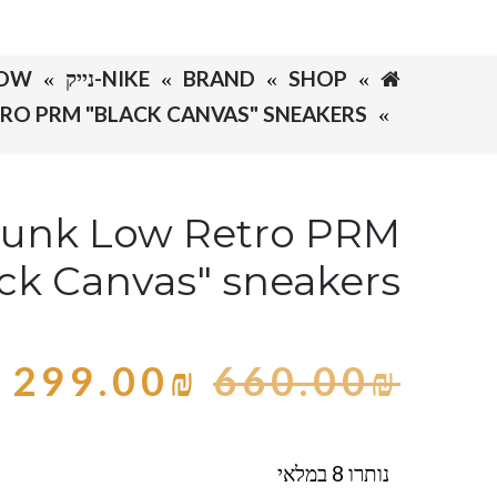
SHOP
BRAND
NIKE-נייק
DUNK LOW
RO PRM "BLACK CANVAS" SNEAKERS
Dunk Low Retro PRM
ck Canvas" sneakers
299.00
₪
660.00
₪
נותרו 8 במלאי