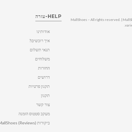
HELP-עזרה
© 2025 MallShoes – All rights reserved. | 
vari
אודותינו
איך רוכשים?
תנאי תשלום
משלוחים
החזרות
דרושים
תקנון פרטיות
תקנון
צור קשר
מעקב סטטוס הזמנה
ביקורות MallShoes (Reviews)