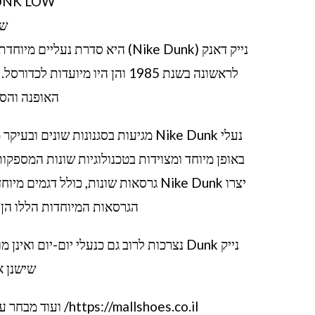
NIKE DUNK LOW – 
שי
האופנה והסנ
נעלי Nike Dunk מגיעות בסגנונות שונ
באופן מיוחד ומצוידות בטכנולוגיות שונות המספקו
יצרו Nike Dunk גרסאות שונות, כולל ד
הגרסאות המיוחדות הללו הן 
נייק Dunk נצרכות לרוב גם כנעלי יום-יום ו
שישנן א
https://mallshoes.co.il/ ועוד מבחר עצום של נעליים לגברים ונשים . נעלי נייק נשים וגברים ועוד.