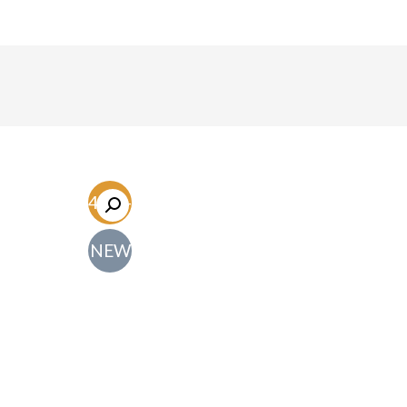
-54.7%
NEW