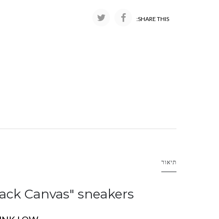
SHARE THIS:
תיאור
ack Canvas" sneakers