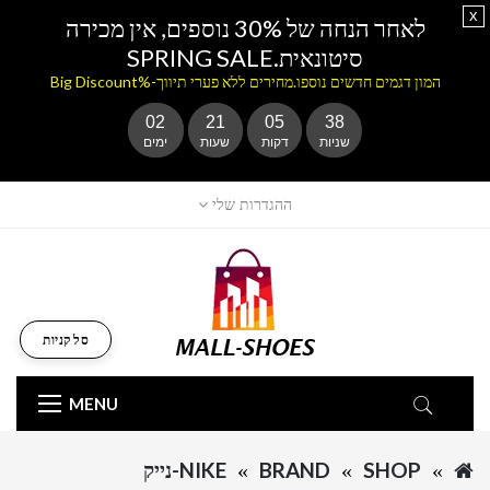
x
לאחר הנחה של 30% נוספים, אין מכירה
סיטונאית.SPRING SALE
המון דגמים חדשים נוספו.מחירים ללא פערי תיווך-%Big Discount
02
21
05
37
שניות
דקות
שעות
ימים
ההגדרות שלי
סל קניות
MENU
SHOP
BRAND
NIKE-נייק