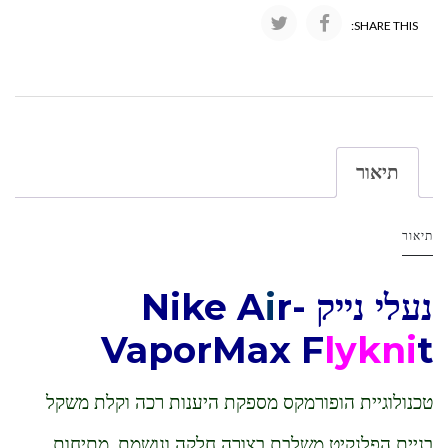
SHARE THIS:
תיאור
תיאור
נעלי נייק -Nike A
r
i
VaporMax F
lykni
t
טכנולוגיית הופורמקס מספקת היענות רכה וקלת משקל
בניית הפלנקיט משלבת בצורה חלקה ונושמת, מתיחות