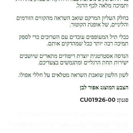
ותמיכה מלאה לכף הרגל.
בחלק העליון המרקם שואב השראה מהקווים הזורמים
והליניים, של אופנת הקוטור.
כבלי תיל המעופפים עובדים עם השרוכים כדי לספק
תמיכה רבה יותר ככל שמהדקים אותם.
הנדסה אסטרטגית יוצרת ריפודים מתארים שיושבים
ישירות תחת הרגליים ומתגמשים בצעדיכם.
לשון הלשון שואבת השראה מטלאים על חללי אפולו.
הצבע המוצג: אפור לבן
סגנון: CU01926-00
עודפים נייק אייר פורס נייקי נייק הרצליה נייק אייר נייק
אאוטלט nike outlet ONLINE חיפה חולון ISRAEL בילו