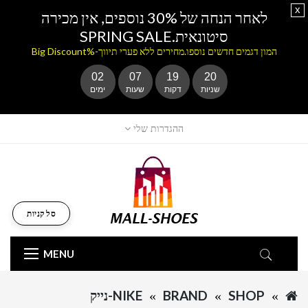
x
לאחר הנחה של 30% נוספים, אין מכירה
סיטונאית.SPRING SALE
המון דגמים חדשים נוספו.מחירים ללא פערי תיווך-%Big Discount
02
07
19
20
שניות
דקות
שעות
ימים
ההגדרות שלי
סל קניות
MENU
SHOP
BRAND
NIKE-נייק