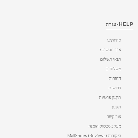
HELP-עזרה
אודותינו
איך רוכשים?
תנאי תשלום
משלוחים
החזרות
דרושים
תקנון פרטיות
תקנון
צור קשר
מעקב סטטוס הזמנה
ביקורות MallShoes (Reviews)