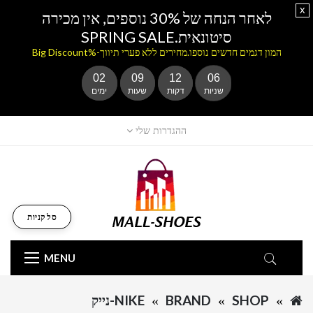
x
לאחר הנחה של 30% נוספים, אין מכירה
סיטונאית.SPRING SALE
המון דגמים חדשים נוספו.מחירים ללא פערי תיווך-%Big Discount
02
09
12
06
שניות
דקות
שעות
ימים
ההגדרות שלי
סל קניות
MENU
SHOP
BRAND
NIKE-נייק