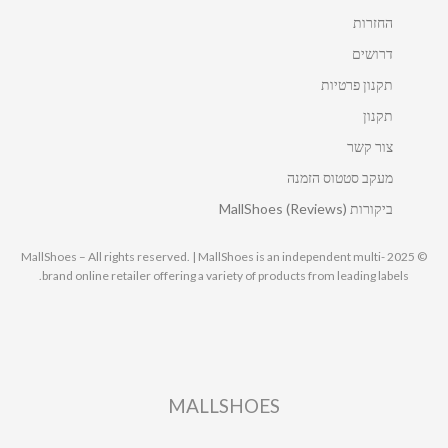
החזרות
דרושים
תקנון פרטיות
תקנון
צור קשר
מעקב סטטוס הזמנה
ביקורות MallShoes (Reviews)
© 2025 MallShoes – All rights reserved. | MallShoes is an independent multi-
brand online retailer offering a variety of products from leading labels.
MALLSHOES