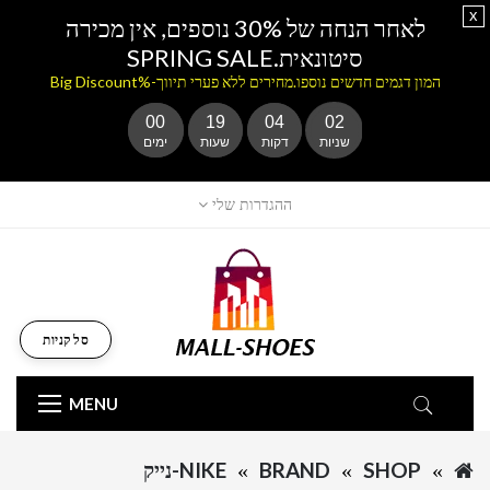
x
לאחר הנחה של 30% נוספים, אין מכירה
סיטונאית.SPRING SALE
המון דגמים חדשים נוספו.מחירים ללא פערי תיווך-%Big Discount
00
19
04
02
שניות
דקות
שעות
ימים
ההגדרות שלי
סל קניות
MENU
SHOP
BRAND
NIKE-נייק