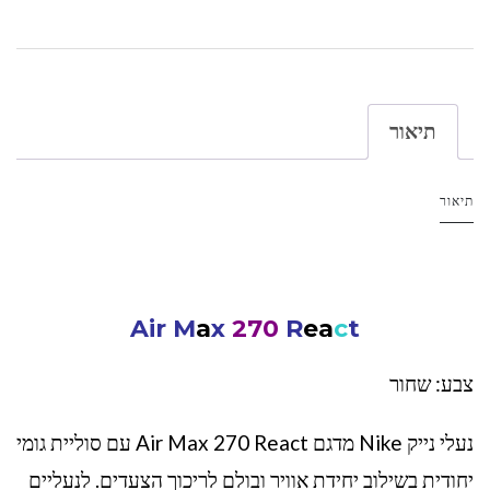
תיאור
תיאור
Air M
a
x
270
R
e
a
c
t
צבע: שחור
נעלי נייק Nike מדגם Air Max 270 React עם סוליית גומי
יחודית בשילוב יחידת אוויר ובולם לריכוך הצעדים. לנעליים