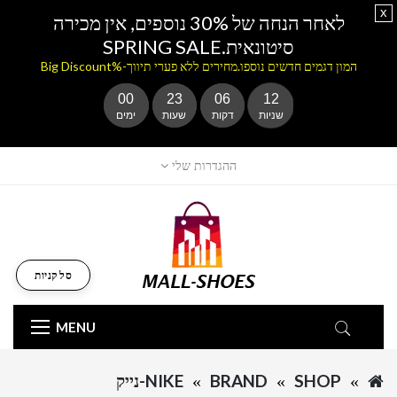
x
לאחר הנחה של 30% נוספים, אין מכירה
סיטונאית.SPRING SALE
המון דגמים חדשים נוספו.מחירים ללא פערי תיווך-%Big Discount
00
23
06
12
שניות
דקות
שעות
ימים
ההגדרות שלי
סל קניות
MENU
SHOP
BRAND
NIKE-נייק