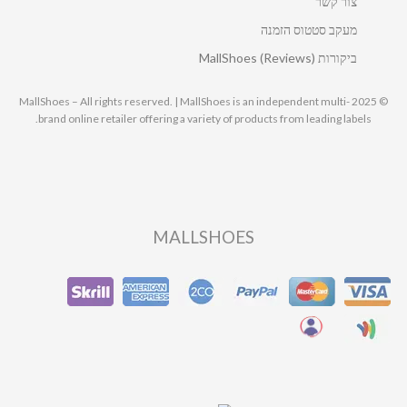
צור קשר
מעקב סטטוס הזמנה
ביקורות MallShoes (Reviews)
© 2025 MallShoes – All rights reserved. | MallShoes is an independent multi-
brand online retailer offering a variety of products from leading labels.
MALLSHOES