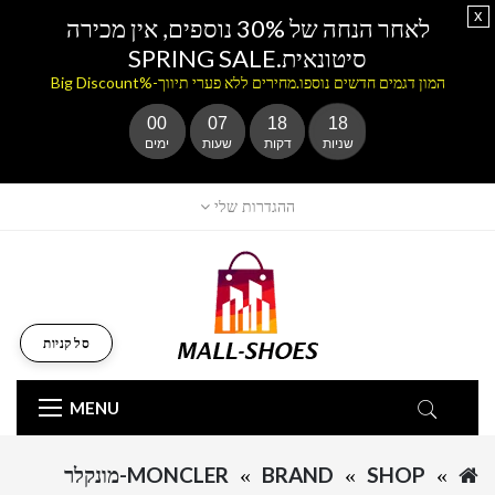
x
לאחר הנחה של 30% נוספים, אין מכירה
סיטונאית.SPRING SALE
המון דגמים חדשים נוספו.מחירים ללא פערי תיווך-%Big Discount
00
07
18
18
שניות
דקות
שעות
ימים
ההגדרות שלי
סל קניות
MENU
SHOP
BRAND
MONCLER-מונקלר