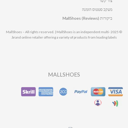
צור קשר
מעקב סטטוס הזמנה
ביקורות MallShoes (Reviews)
© 2025 MallShoes – All rights reserved. | MallShoes is an independent multi-
brand online retailer offering a variety of products from leading labels.
MALLSHOES