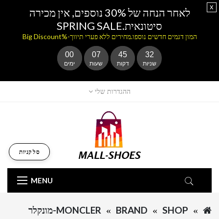
x
לאחר הנחה של 30% נוספים, אין מכירה
סיטונאית.SPRING SALE
המון דגמים חדשים נוספו.מחירים ללא פערי תיווך-%Big Discount
00
07
45
32
שניות
דקות
שעות
ימים
ההגדרות שלי
סל קניות
MENU
SHOP
BRAND
MONCLER-מונקלר