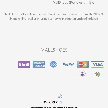
ביקורות MallShoes (Reviews)
© 2025 MallShoes – All rights reserved. | MallShoes is an independent multi-
brand online retailer offering a variety of products from leading labels.
MALLSHOES
לצפייה בסרטוני מוצרים באינסטגרם