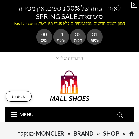
x
לאחר הנחה של 30% נוספים, אין מכירה
סיטונאית.SPRING SALE
המון דגמים חדשים נוספו.מחירים ללא פערי תיווך-%Big Discount
00
11
33
31
שניות
דקות
שעות
ימים
ההגדרות שלי
סל קניות
MENU
SHOP
BRAND
MONCLER-מונקלר