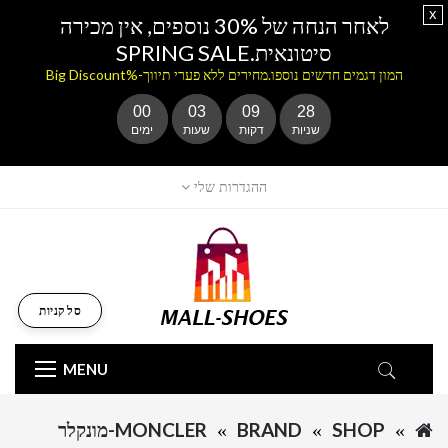
x
לאחר הנחה של 30% נוספים, אין מכירה
סיטונאית.SPRING SALE
המון דגמים חדשים נוספו.מחירים ללא פערי תיווך-%Big Discount
00
03
09
28
שניות
דקות
שעות
ימים
ההגדרות שלי
סל קניות
MENU
SHOP
BRAND
MONCLER-מונקלר