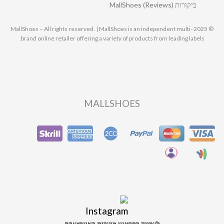
ביקורות MallShoes (Reviews)
© 2025 MallShoes – All rights reserved. | MallShoes is an independent multi-
brand online retailer offering a variety of products from leading labels.
MALLSHOES
לצפייה בסרטוני מוצרים באינסטגרם