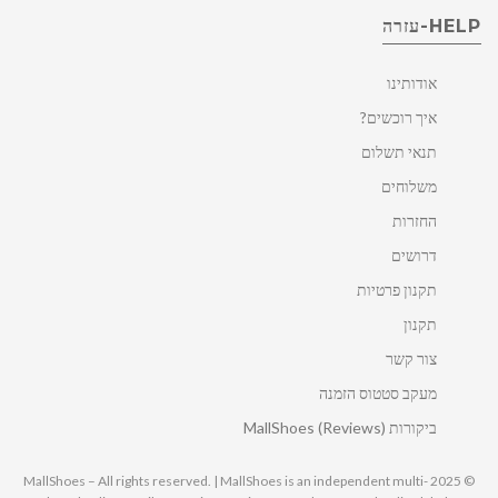
HELP-עזרה
אודותינו
איך רוכשים?
תנאי תשלום
משלוחים
החזרות
דרושים
תקנון פרטיות
תקנון
צור קשר
מעקב סטטוס הזמנה
ביקורות MallShoes (Reviews)
© 2025 MallShoes – All rights reserved. | MallShoes is an independent multi-