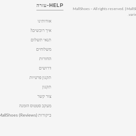
HELP-עזרה
© 2025 MallShoes – All rights reserved. | 
vari
אודותינו
איך רוכשים?
תנאי תשלום
משלוחים
החזרות
דרושים
תקנון פרטיות
תקנון
צור קשר
מעקב סטטוס הזמנה
ביקורות MallShoes (Reviews)