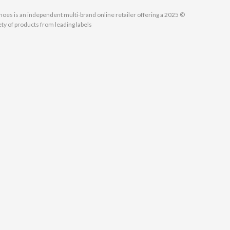
MallShoes is an independent multi-brand online retailer offering a
ety of products from leading labels.