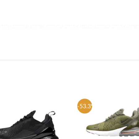
יפדיה אדידס סניפים כפכפי אדידס שחורות אדידס עודפים אדיד
%
-53.3%