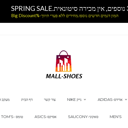
המון דגמים חדשים נוספו.מחירים ללא פערי תיווך-%Big Discount
ADIDAS-אדידס
NIKE נייק
צור קשר
דף הבית
מעקב ה
MEN'S
SAUCONY-סאקוני
ASICS-אסיקס
TOM'S- טומס