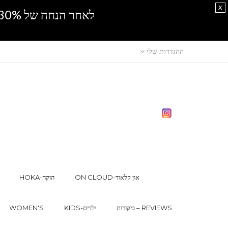
x
לאחר הנחה של 30% נוספים, אין מכירה סיטונאית.SPRING SALE
ההגדרות שלי
ON CLOUD-און קלאוד
HOKA-הוקה
ביקורות – REVIEWS
KIDS-ילדים
WOMEN'S