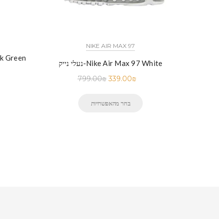
כל הדגמים אייר פורס 1 נייק NIKE AIR FORCE 1 החל מ
NIKE AIR MAX 97
נעלי נייק-
נעלי נייק-Nike Air Max 97 White
לי נייק-Nike Air Force 1 Low BLACK
799.00
₪
339.00
₪
בחר מהאפשרויות