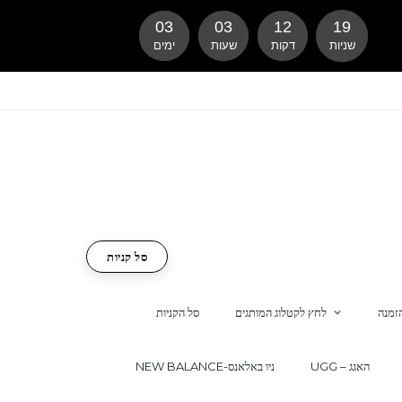
03
03
12
18
שניות
דקות
שעות
ימים
סל קניות
זמנה
לחץ לקטלוג המותגים
סל הקניות
UGG – האגג
NEW BALANCE-ניו באלאנס