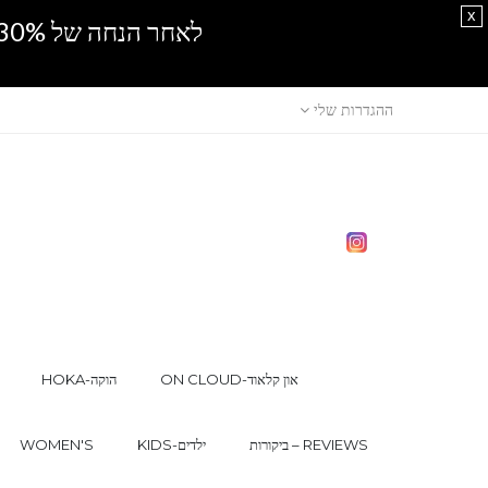
x
לאחר הנחה של 30% נוספים, אין מכירה סיטונאית.SPRING SALE
ההגדרות שלי
ON CLOUD-און קלאוד
HOKA-הוקה
ביקורות – REVIEWS
KIDS-ילדים
WOMEN'S