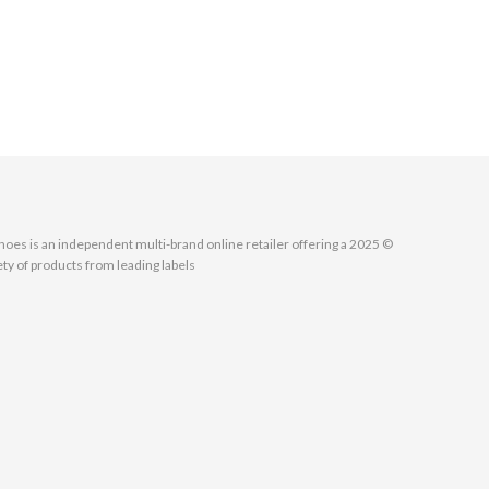
MallShoes is an independent multi-brand online retailer offering a
ety of products from leading labels.