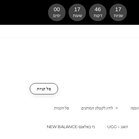
00
17
46
16
שניות
דקות
שעות
ימים
סל קניות
זמנה
לחץ לקטלוג המותגים
סל הקניות
UGG – האגג
NEW BALANCE-ניו באלאנס