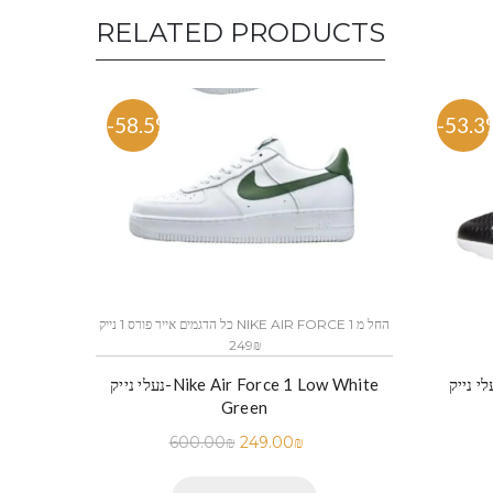
RELATED PRODUCTS
-58.5%
-53.3
כל הדגמים אייר פורס 1 נייק NIKE AIR FORCE 1 החל מ
249₪
נעלי נייק-Nike Air Force 1 Low White
Green
600.00
₪
249.00
₪