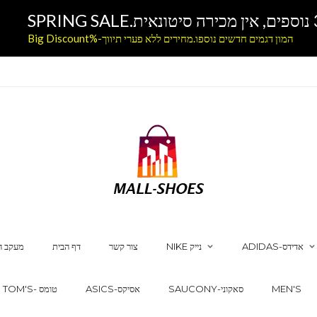
המון דגמים חדשים נוספו.מחירים ללא פערי תיווך-%Big Discount
ADIDAS-אדידס
NIKE נייק
צור קשר
דף הבית
מעקב ה
MEN'S
SAUCONY-סאקוני
ASICS-אסיקס
TOM'S- טומס