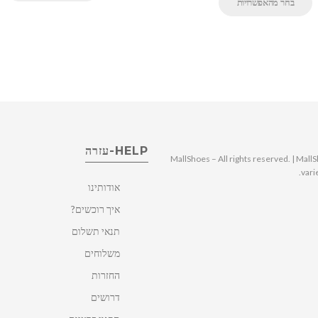
בחר מהאפשרויות
HELP-עזרה
© 2025 MallShoes – All rights reserved. | 
vari
אודותינו
איך רוכשים?
תנאי תשלום
משלוחים
החזרות
דרושים