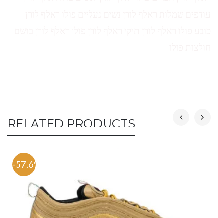
עודפים שמלות ראלף לורן נשים נעליים פולו ראלף לורן
כובע פולו ראלף לורן תיקי ראלף לורן פולו ראלף לורן בושם
חולצות פולו
RELATED PRODUCTS
-57.6%