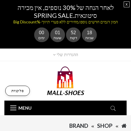
x
לאחר הנחה של 30% נוספים, אין מכירה
סיטונאית.SPRING SALE
המון דגמים חדשים נוספו.מחירים ללא פערי תיווך-%Big Discount
00
01
52
17
שניות
דקות
שעות
ימים
ההגדרות שלי
סל קניות
MENU
BRAND
SHOP