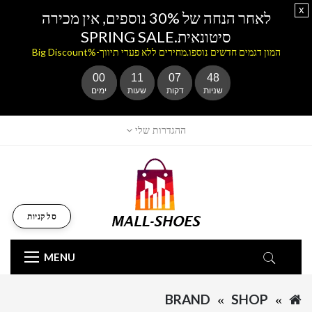
x
לאחר הנחה של 30% נוספים, אין מכירה
סיטונאית.SPRING SALE
המון דגמים חדשים נוספו.מחירים ללא פערי תיווך-%Big Discount
00
11
07
48
שניות
דקות
שעות
ימים
ההגדרות שלי
סל קניות
MENU
BRAND
SHOP