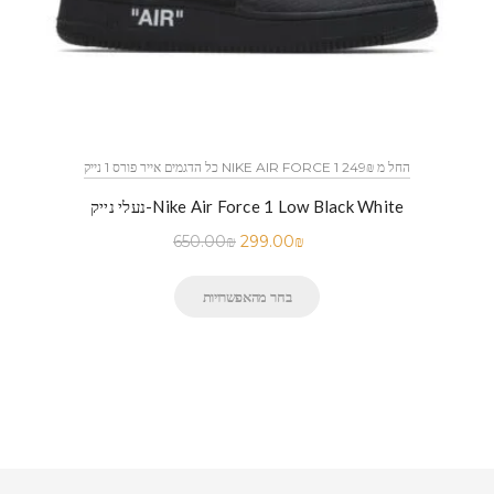
כל הדגמים אייר פורס 1 נייק NIKE AIR FORCE 1 החל מ 249₪
נעלי נייק-Nike Air Force 1 Low Black White
650.00
₪
299.00
₪
בחר מהאפשרויות