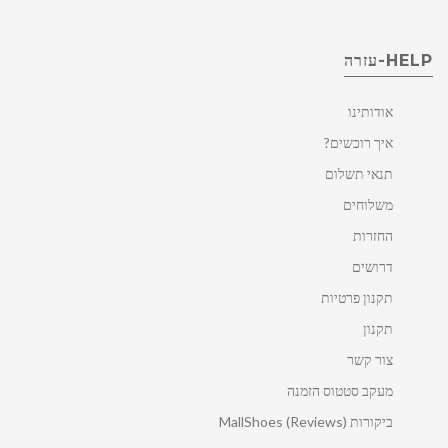
HELP-עזרה
אודותינו
איך רוכשים?
תנאי תשלום
משלוחים
החזרות
דרושים
תקנון פרטיות
תקנון
צור קשר
מעקב סטטוס הזמנה
ביקורות MallShoes (Reviews)