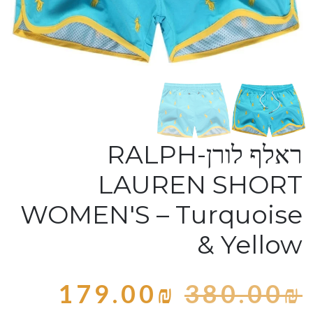
ראלף לורן-RALPH
LAUREN SHORT
WOMEN'S – Turquoise
& Yellow
179.00
₪
380.00
₪