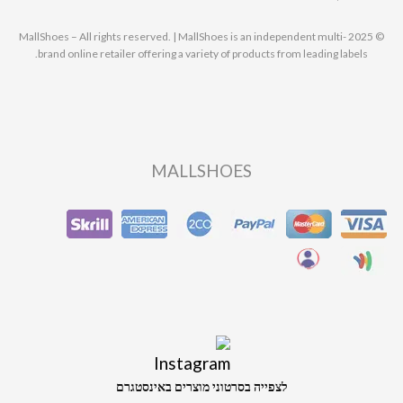
© 2025 MallShoes – All rights reserved. | MallShoes is an independent multi-
brand online retailer offering a variety of products from leading labels.
MALLSHOES
לצפייה בסרטוני מוצרים באינסטגרם