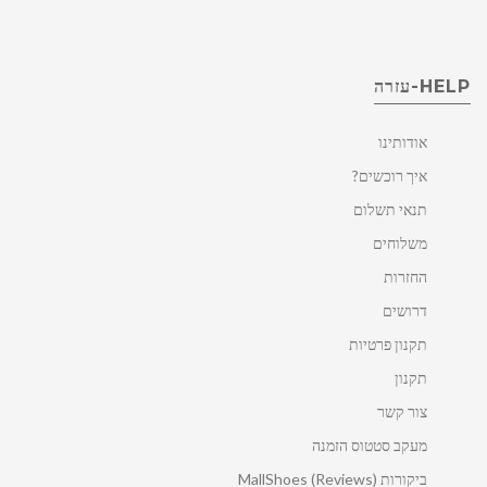
HELP-עזרה
אודותינו
איך רוכשים?
תנאי תשלום
משלוחים
החזרות
דרושים
תקנון פרטיות
תקנון
צור קשר
מעקב סטטוס הזמנה
ביקורות MallShoes (Reviews)