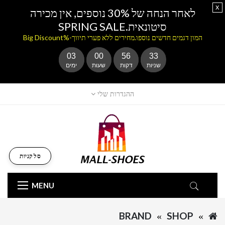
x
לאחר הנחה של 30% נוספים, אין מכירה
סיטונאית.SPRING SALE
המון דגמים חדשים נוספו.מחירים ללא פערי תיווך-%Big Discount
03
00
56
32
שניות
דקות
שעות
ימים
ההגדרות שלי
סל קניות
MENU
BRAND
SHOP