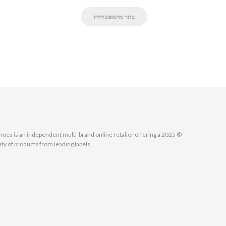
בחר מהאפשרויות
MallShoes is an independent multi-brand online retailer offering a
ety of products from leading labels.