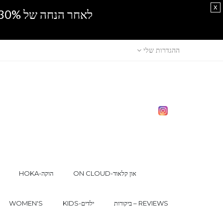
x
לאחר הנחה של 30% נוספים, אין מכירה סיטונאית.SPRING SALE
ההגדרות שלי
ON CLOUD-און קלאוד
HOKA-הוקה
ביקורות – REVIEWS
KIDS-ילדים
WOMEN'S