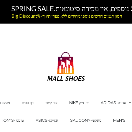
המון דגמים חדשים נוספו.מחירים ללא פערי תיווך-%Big Discount
ADIDAS-אדידס
NIKE נייק
צור קשר
דף הבית
מעקב ה
MEN'S
SAUCONY-סאקוני
ASICS-אסיקס
TOM'S- טומס