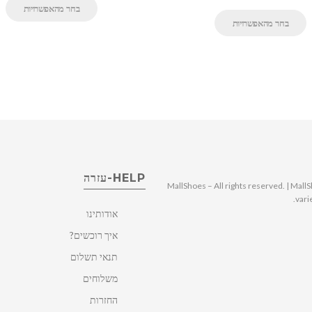
בחר מהאפשרויות
בחר מהאפשרויות
HELP-עזרה
© 2025 MallShoes – All rights reserved. | 
vari
אודותינו
איך רוכשים?
תנאי תשלום
משלוחים
החזרות