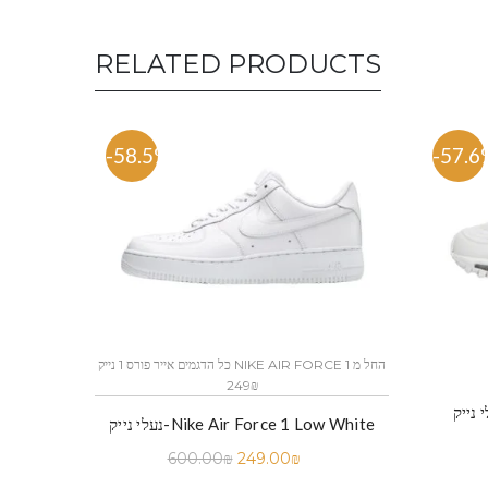
RELATED PRODUCTS
-58.5%
-57.6
כל הדגמים אייר פורס 1 נייק NIKE AIR FORCE 1 החל מ
249₪
נעלי נייק-Nike Air Force 1 Low White
600.00
₪
249.00
₪