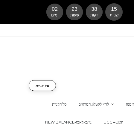
02
23
38
14
שניות
דקות
שעות
ימים
סל קניות
זמנה
לחץ לקטלוג המותגים
סל הקניות
UGG – האגג
NEW BALANCE-ניו באלאנס