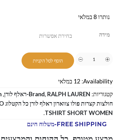
נותרו 8 במלאי
מידה
הוסף לסל הקניות
Availability:
12 במלאי
קטגוריות:
RALPH LAUREN-ראלף לורן
,
Brand
,
n
חולצו
.
TSHIRT SHORT WOMEN
FREE SHIPPING-משלוח חינם
מבצע מטורף ,כל ההנחות והמבצעים ו