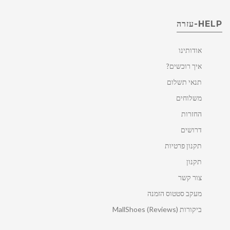
HELP-עזרה
אודותינו
איך רוכשים?
תנאי תשלום
משלוחים
החזרות
דרושים
תקנון פרטיות
תקנון
צור קשר
מעקב סטטוס הזמנה
ביקורות MallShoes (Reviews)