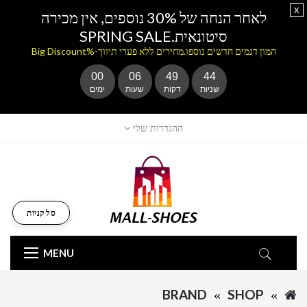
x
לאחר הנחה של 30% נוספים, אין מכירה
סיטונאית.SPRING SALE
המון דגמים חדשים נוספו.מחירים ללא פערי תיווך-%Big Discount
00
06
49
44
שניות
דקות
שעות
ימים
ההגדרות שלי
סל קניות
MENU
BRAND
SHOP