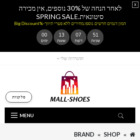
x
לאחר הנחה של 30% נוספים, אין מכירה
סיטונאית.SPRING SALE
המון דגמים חדשים נוספו.מחירים ללא פערי תיווך-%Big Discount
00
13
07
51
שניות
דקות
שעות
ימים
ההגדרות שלי
סל קניות
MENU
BRAND
SHOP