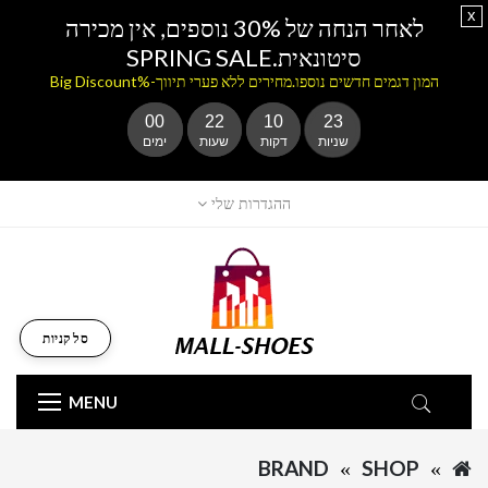
x
לאחר הנחה של 30% נוספים, אין מכירה
סיטונאית.SPRING SALE
המון דגמים חדשים נוספו.מחירים ללא פערי תיווך-%Big Discount
00
22
10
23
שניות
דקות
שעות
ימים
ההגדרות שלי
סל קניות
MENU
BRAND
SHOP