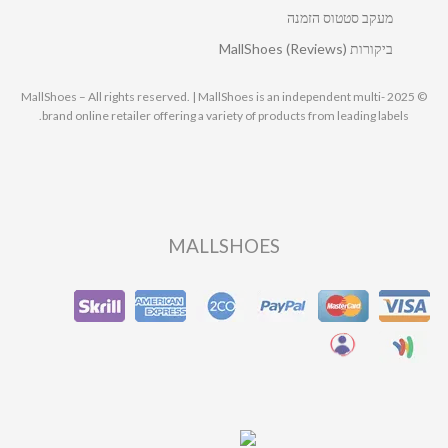
מעקב סטטוס הזמנה
ביקורות MallShoes (Reviews)
© 2025 MallShoes – All rights reserved. | MallShoes is an independent multi-
brand online retailer offering a variety of products from leading labels.
MALLSHOES