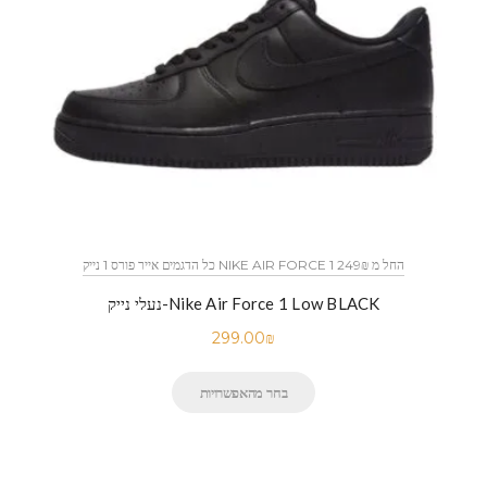
כל הדגמים אייר פורס 1 נייק NIKE AIR FORCE 1 החל מ 249₪
נעלי נייק-Nike Air Force 1 Low BLACK
299.00
₪
בחר מהאפשרויות