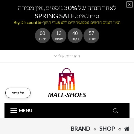
x
לאחר הנחה של 30% נוספים, אין מכירה
סיטונאית.SPRING SALE
המון דגמים חדשים נוספו.מחירים ללא פערי תיווך-%Big Discount
00
13
40
57
שניות
דקות
שעות
ימים
ההגדרות שלי
סל קניות
MENU
BRAND
SHOP