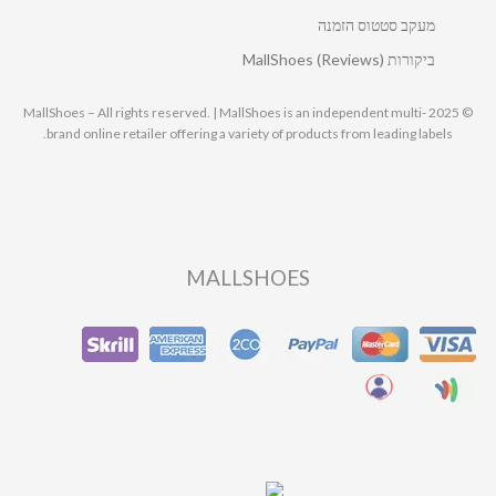
מעקב סטטוס הזמנה
ביקורות MallShoes (Reviews)
© 2025 MallShoes – All rights reserved. | MallShoes is an independent multi-
brand online retailer offering a variety of products from leading labels.
MALLSHOES