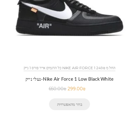
כל הדגמים אייר פורס 1 נייק NIKE AIR FORCE 1 החל מ 249₪
נעלי נייק-Nike Air Force 1 Low Black White
650.00
₪
299.00
₪
בחר מהאפשרויות