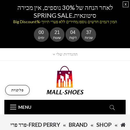
x
לאחר הנחה של 30% נוספים, אין מכירה
סיטונאית.SPRING SALE
המון דגמים חדשים נוספו.מחירים ללא פערי תיווך-%Big Discount
00
21
04
37
שניות
דקות
שעות
ימים
ההגדרות שלי
סל קניות
MENU
SHOP
BRAND
FRED PERRY-פרד פרי