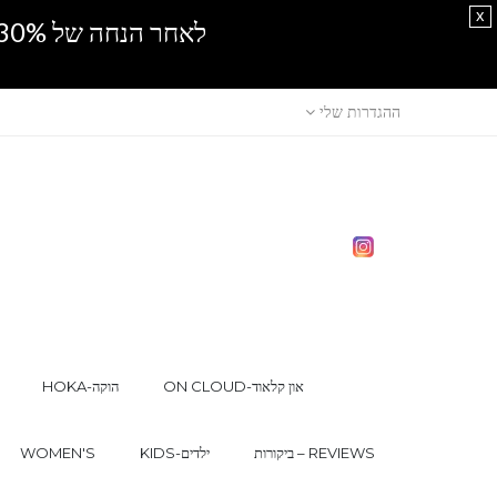
x
לאחר הנחה של 30% נוספים, אין מכירה סיטונאית.SPRING SALE
ההגדרות שלי
ON CLOUD-און קלאוד
HOKA-הוקה
ביקורות – REVIEWS
KIDS-ילדים
WOMEN'S