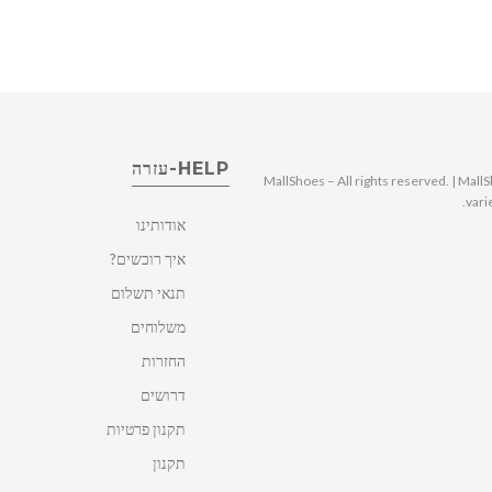
HELP-עזרה
© 2025 MallShoes – All rights reserved. | 
vari
אודותינו
איך רוכשים?
תנאי תשלום
משלוחים
החזרות
דרושים
תקנון פרטיות
תקנון