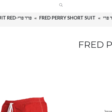
FRED PERRY SHORT SUIT
פרד פרי-FRED PERRY SHORT SUIT RED
FRED PER
וגבל.