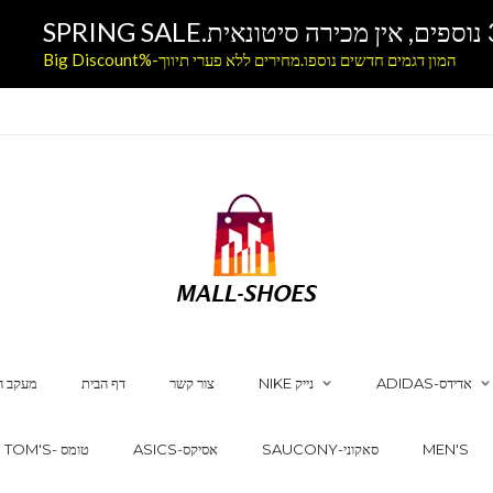
המון דגמים חדשים נוספו.מחירים ללא פערי תיווך-%Big Discount
ADIDAS-אדידס
NIKE נייק
צור קשר
דף הבית
מעקב ה
MEN'S
SAUCONY-סאקוני
ASICS-אסיקס
TOM'S- טומס