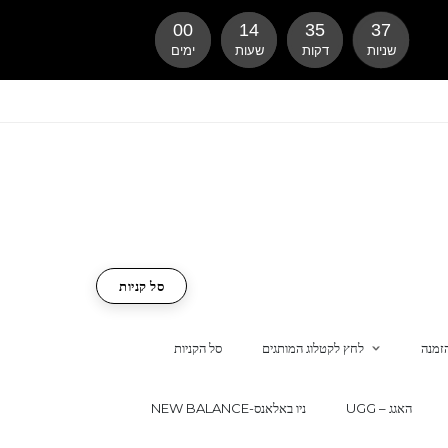
00
14
35
36
שניות
דקות
שעות
ימים
סל קניות
זמנה
לחץ לקטלוג המותגים
סל הקניות
UGG – האגג
NEW BALANCE-ניו באלאנס