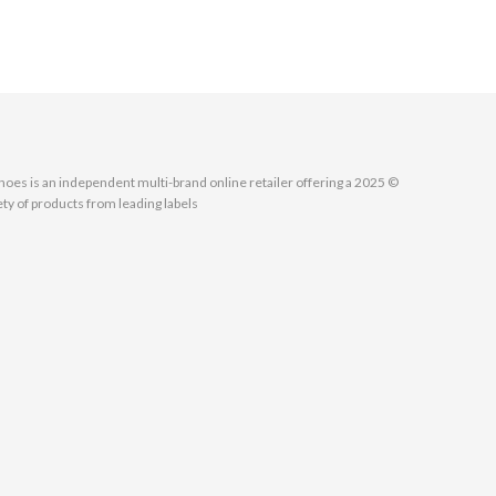
MallShoes is an independent multi-brand online retailer offering a
ety of products from leading labels.