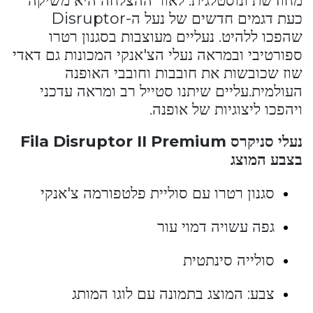
מחודשת ונוסטלגית. לאור ההצלחה היא משיקה
כעת דגמים חדשים של נעל ה-Disruptor
שהפכו ללהיט. נעליים מעוצבות בסגנון רטרו
ספורטיבי ובמראה נעלי הצ'אנקי המכונות גם דאדי
שוז שכובשות את חובבות וחובבי האופנה
העולמית.עליים שיתנו סטייל רב ומראה עדכני
ויהפכו ליצוגיות של אופנה.
נעלי סניקרס
Fila Disruptor II Premium
בצבע המוצג
סגנון רטרו עם סוליית פלטפורמה צ'אנקי
גפה עשויה דמוי עור
סולייה סינתטית
צבע: המוצג בתמונה עם לוגו המותג