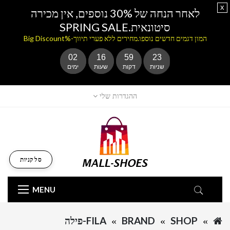
x
לאחר הנחה של 30% נוספים, אין מכירה
סיטונאית.SPRING SALE
המון דגמים חדשים נוספו.מחירים ללא פערי תיווך-%Big Discount
02
16
59
23
שניות
דקות
שעות
ימים
ההגדרות שלי
סל קניות
MENU
SHOP
BRAND
FILA-פילה