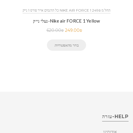
כל הדגמים אייר פורס 1 נייק NIKE AIR FORCE 1 החל מ 249₪
נעלי נייק-Nike air FORCE 1 Yellow
620.00
₪
249.00
₪
בחר מהאפשרויות
HELP-עזרה
אודותינו