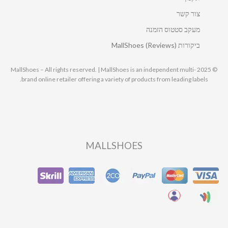
צור קשר
מעקב סטטוס הזמנה
ביקורות MallShoes (Reviews)
© 2025 MallShoes – All rights reserved. | MallShoes is an independent multi-
brand online retailer offering a variety of products from leading labels.
MALLSHOES