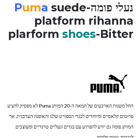
נעלי פומה-
suede
a
um
P
platform rihanna
plarform
shoes
-Bitter
החל משנות הארבעים של המאה ה-20 המותג Puma לא מפסיק להציע
פריטים קלאסיים ומיוחדים לבגדי הספורט שלנו והאופנה העדכנית, אך
המותג פומה גם יודע להפתיע עם בגדים ונעליים טרנדיים ומעוצבים
לגברים, נשים וילדים.