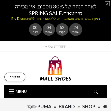
x
לאחר הנחה של 30% נוספים, אין מכירה
סיטונאית.SPRING SALE
המון דגמים חדשים נוספו.מחירים ללא פערי תיווך-%Big Discount
00
04
52
24
שניות
דקות
שעות
ימים
ההגדרות שלי
סל קניות
MENU
SHOP
BRAND
PUMA-פּוּמָה