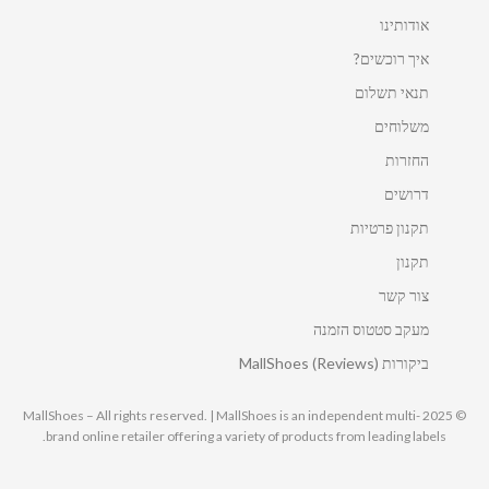
אודותינו
איך רוכשים?
תנאי תשלום
משלוחים
החזרות
דרושים
תקנון פרטיות
תקנון
צור קשר
מעקב סטטוס הזמנה
ביקורות MallShoes (Reviews)
© 2025 MallShoes – All rights reserved. | MallShoes is an independent multi-
brand online retailer offering a variety of products from leading labels.