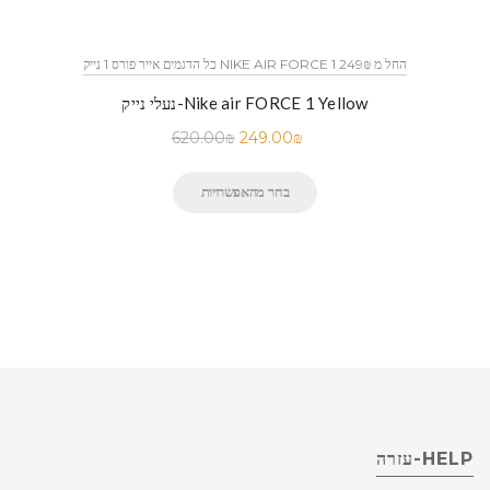
כל הדגמים אייר פורס 1 נייק NIKE AIR FORCE 1 החל מ 249₪
נעלי נייק-Nike air FORCE 1 Yellow
620.00
₪
249.00
₪
בחר מהאפשרויות
HELP-עזרה