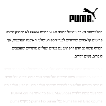
החל משנות הארבעים של המאה ה-20 המותג Puma לא מפסיק להציע
פריטים קלאסיים ומיוחדים לבגדי הספורט שלנו והאופנה העדכנית, אך
המותג פומה גם יודע להפתיע עם בגדים ונעליים טרנדיים ומעוצבים
לגברים, נשים וילדים.
פומה ויקיפדיה פומה סניקרס פומה נעליים פומה ישראל פומה חברה פומה
בגדים פומה שחורה
איפה מוכרים נעלי פומה נעלי פומה גברים נעלי פומה
לגברים במבצע נעלי פומה לגברים סניקרס נעלי פומה עם פפיון נעלי פומה
לקה נעלי פומה לילדות PUMA Shoes פומה אתר PUMA online
Puma Israel Black puma נעלי puma Fix puma סניקרס puma