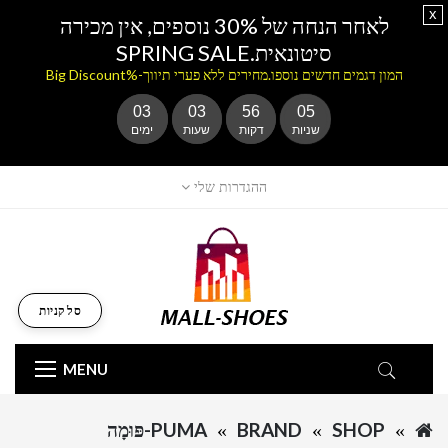
x
לאחר הנחה של 30% נוספים, אין מכירה
סיטונאית.SPRING SALE
המון דגמים חדשים נוספו.מחירים ללא פערי תיווך-%Big Discount
03
03
56
05
שניות
דקות
שעות
ימים
ההגדרות שלי
סל קניות
MENU
SHOP
BRAND
PUMA-פּוּמָה