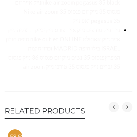
nike air zoom pegasus 35 blackנייק אייר זום
פגסוס 35 נייק זום פגסוס 35 Nike air zoom
pegasus 35 זאפ נייק
נייר נייק עודפים נייק אייר פורס נייקי נייק הרצליה נייק
אייר נייק אאוטלט nike outlet ONLINE חיפה חולון
ISRAEL בילו חיפה MADRID זכרון חוצות
המפרץפגסוס 35 נשים נייק זום פגסוס 36 נייק פגסוס
35 גברים נייק פגסוס 35 טורבו נייק air zoom
RELATED PRODUCTS
-58.5%