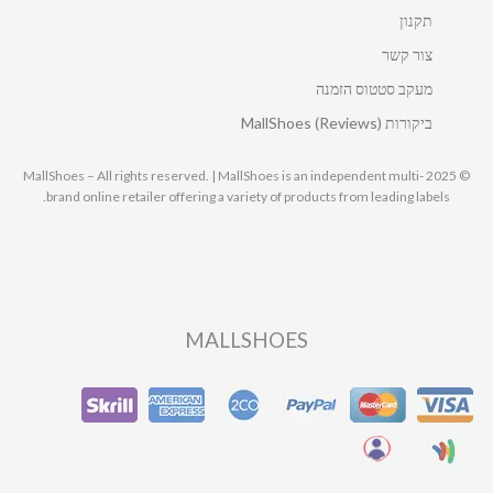
תקנון
צור קשר
מעקב סטטוס הזמנה
ביקורות MallShoes (Reviews)
© 2025 MallShoes – All rights reserved. | MallShoes is an independent multi-
brand online retailer offering a variety of products from leading labels.
MALLSHOES