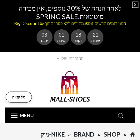
x
לאחר הנחה של 30% נוספים, אין מכירה
סיטונאית.SPRING SALE
המון דגמים חדשים נוספו.מחירים ללא פערי תיווך-%Big Discount
03
01
18
21
שניות
דקות
שעות
ימים
ההגדרות שלי
סל קניות
MENU
SHOP
BRAND
NIKE-נייק