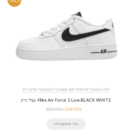
כל הדגמים אייר פורס 1 נייק NIKE AIR FORCE 1 החל מ 249₪
נעלי נייק-Nike Air Force 1 Low BLACK WHITE
600.00
₪
249.00
₪
בחר מהאפשרויות