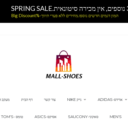
המון דגמים חדשים נוספו.מחירים ללא פערי תיווך-%Big Discount
ADIDAS-אדידס
NIKE נייק
צור קשר
דף הבית
מעקב ה
MEN'S
SAUCONY-סאקוני
ASICS-אסיקס
TOM'S- טומס