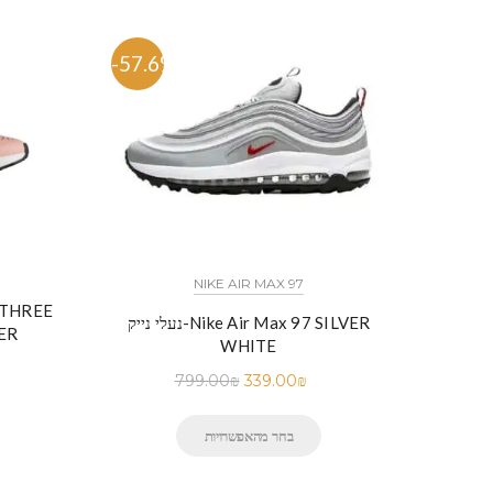
-57.6%
-53.
NIKE AIR MAX 97
נעלי נייק-Nike Air Max 97 SILVER
ER
WHITE
799.00
₪
339.00
₪
בחר מהאפשרויות