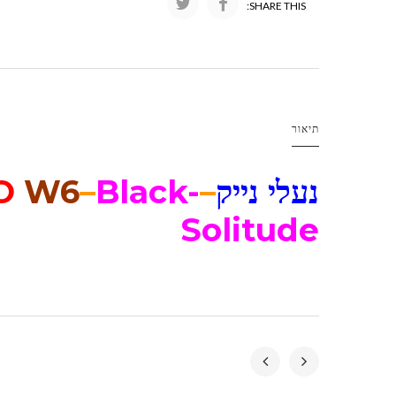
SHARE THIS:
תיאור
נעלי נייק
–
Black-
–
W6
O
Solitude