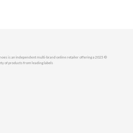
MallShoes is an independent multi-brand online retailer offering a
ety of products from leading labels.