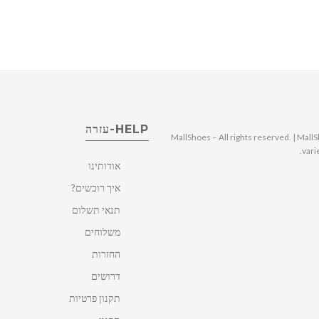
HELP-עזרה
© 2025 MallShoes – All rights reserved. | 
vari
אודותינו
איך רוכשים?
תנאי תשלום
משלוחים
החזרות
דרושים
תקנון פרטיות