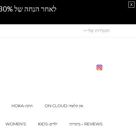
x
לאחר הנחה של 30% נוספים, אין מכירה סיטונאית.SPRING SALE
ההגדרות שלי
ON CLOUD-און קלאוד
HOKA-הוקה
ביקורות – REVIEWS
KIDS-ילדים
WOMEN'S