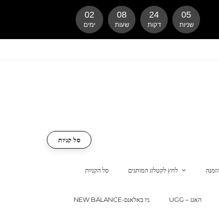
02
08
24
04
שניות
דקות
שעות
ימים
סל קניות
זמנה
לחץ לקטלוג המותגים
סל הקניות
UGG – האגג
NEW BALANCE-ניו באלאנס