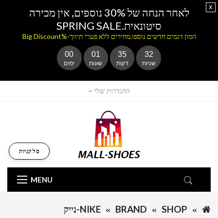
x
לאחר הנחה של 30% נוספים, אין מכירה
סיטונאית.SPRING SALE
המון דגמים חדשים נוספו.מחירים ללא פערי תיווך-%Big Discount
00
01
35
32
שניות
דקות
שעות
ימים
ההגדרות שלי
סל קניות
MENU
SHOP
BRAND
NIKE-נייק