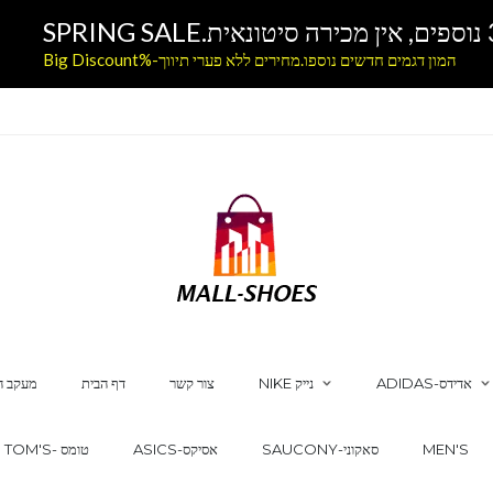
המון דגמים חדשים נוספו.מחירים ללא פערי תיווך-%Big Discount
ADIDAS-אדידס
NIKE נייק
צור קשר
דף הבית
מעקב ה
MEN'S
SAUCONY-סאקוני
ASICS-אסיקס
TOM'S- טומס