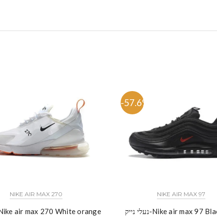
%
-57.6%
NIKE AIR MAX 270
NIKE AIR MAX 97
-Nike air max 97 Black Red
נעלי נייק-ike air max 270 White orange