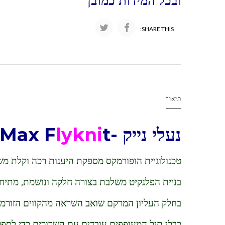
ובכל המידות כמובן
SHARE THIS:
תיאור
נעלי נייק -Nike Air VaporMax F
t
lykni
טכנולוגיית הופורמקס מספקת היענות רכה וקלת מ
בניית הפלנקיט משלבת בצורה חלקה ונושמת, מתיחו
בחלק העליון המרקם שואב השראה מהקווים הזורמים 
כבלי תיל המעופפים עובדים עם השרוכים כדי לספ