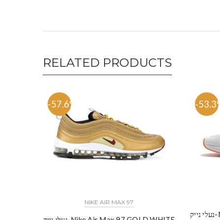
RELATED PRODUCTS
-57.6%
-53.3
NIKE AIR MAX 97
N
נעלי נייק-Nike Air Max 97 GOLD WHITE