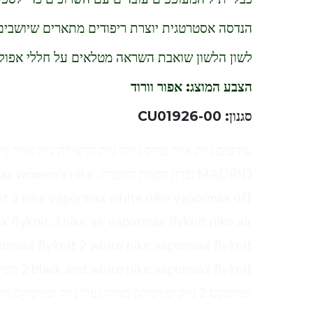
הנדסה אסטרטגית יוצרת ריפודים מתארים שיושבים
לשון הלשון שואבת השראה מטלאים על חללי אפולו
הצבע המוצג: אפור וורוד
סגנון: CU01926-00
MADRID זכרון חוצות המפ
it 3 nike vapormax white nike vapormax off
 flyknit 3 nike air vapormax flyknit nike air
ormax flyknit 2 white nike vapormax flyknit
2 yknit
ופורמקס 2 נייק ופורמקס מחיר נעלי נייק ופורמקס נייק ופורמקס גברים נייק ופורמקס לבן