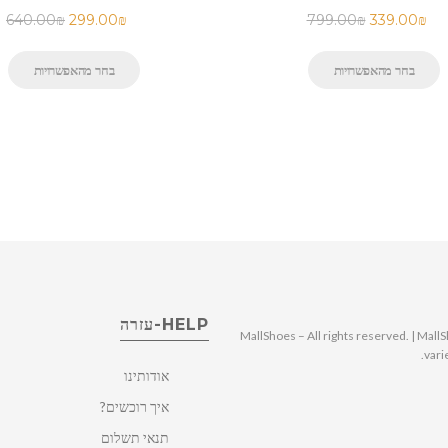
640.00
₪
299.00
₪
799.00
₪
339.00
₪
בחר מהאפשרויות
בחר מהאפשרויות
HELP-עזרה
© 2025 MallShoes – All rights reserved. | 
vari
אודותינו
איך רוכשים?
תנאי תשלום