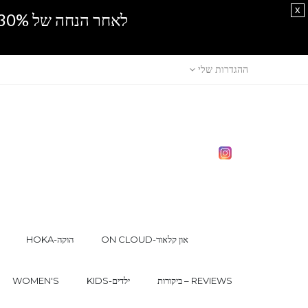
x
לאחר הנחה של 30% נוספים, אין מכירה סיטונאית.SPRING SALE
ההגדרות שלי
ON CLOUD-און קלאוד
HOKA-הוקה
ביקורות – REVIEWS
KIDS-ילדים
WOMEN'S