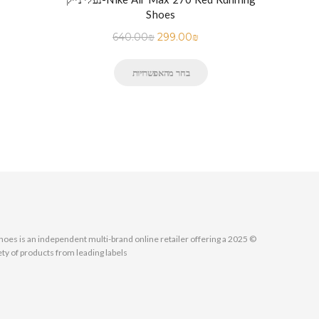
Shoes
640.00
₪
299.00
₪
בחר מהאפשרויות
MallShoes is an independent multi-brand online retailer offering a
ety of products from leading labels.