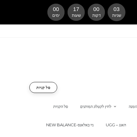
00
17
00
02
שניות
דקות
שעות
ימים
סל קניות
זמנה
לחץ לקטלוג המותגים
סל הקניות
UGG – האגג
NEW BALANCE-ניו באלאנס