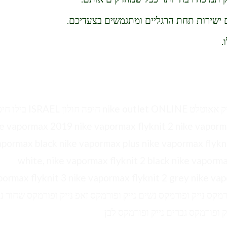
 ישירות תחת הרגליים ומתגמשים בצעדיכם.
.
עודפים נייק אייר פורס נייקי נייק הרצליה נייק אייר נייק אאוטלט nike outlet ONLINE חי
רץ,  vapormax 2019 nike vapormax flyknit 2 nike vapormax women's nike
apormax black nike vapormax plus nike vapormax flykn
white, nike vapormax flyknit 2 black nike vapormax
pormax flyknit 3 nike vapormax flyknit 2 grey nike vap
black and white nike vapormax fl וופורמקס נייק ופורמקס נשים נייק ופורמקס זאפ נייק ופורמקס שחור 