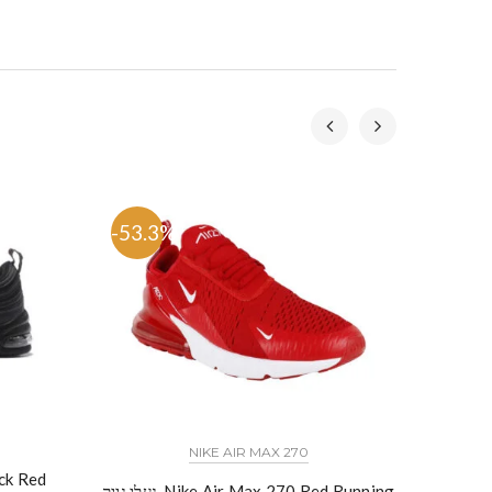
-53.3%
-59.
כל הדגמים אייר פורס 1 נייק NIKE AIR FORCE 1 החל מ
NIKE AIR MAX 270
נעלי נייק
נעלי נייק-Nike Air Max 270 Red Running