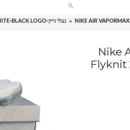
NIKE AIR VAPORMAX 
נעלי נייק-NIKE AIR VAPOR MAX FLYKNIT 2.0W WHITE-BLACK LOGO
Nike Air 
Flykni