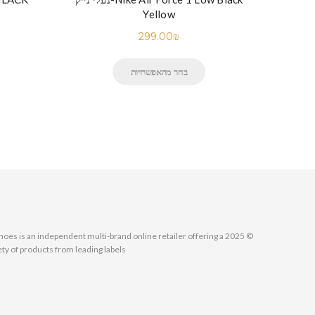
Yellow
299.00
₪
בחר מהאפשרויות
MallShoes is an independent multi-brand online retailer offering a
ety of products from leading labels.