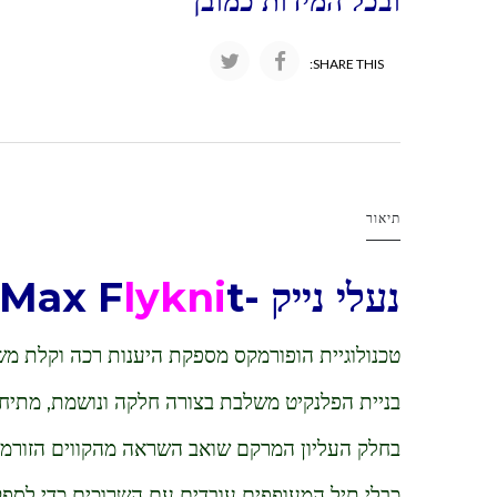
ובכל המידות כמובן
SHARE THIS:
תיאור
נעלי נייק -Nike Air VaporMax F
t
lykni
טכנולוגיית הופורמקס מספקת היענות רכה וקלת מ
בניית הפלנקיט משלבת בצורה חלקה ונושמת, מתיחו
בחלק העליון המרקם שואב השראה מהקווים הזורמים 
כבלי תיל המעופפים עובדים עם השרוכים כדי לספ