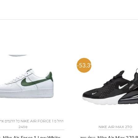
%
-53.3%
249₪
NIKE AIR MAX 270
נע
ק-Nike Air Max 270 BLACK