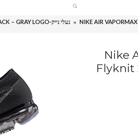
NIKE AIR VAPORMAX 
נעלי נייק-NIKE AIR VAPOR MAX FLYKNIT 2.0W BLACK – GRAY LOGO
Nike Air 
Flykni