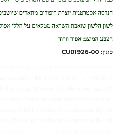
הנדסה אסטרטגית יוצרת ריפודים מתארים שיושבים
לשון הלשון שואבת השראה מטלאים על חללי אפולו
הצבע המוצג: אפור וורוד
סגנון: CU01926-00
MADRID זכרון חוצות המפ
it 3 nike vapormax white nike vapormax off
 flyknit 3 nike air vapormax flyknit nike air
ormax flyknit 2 white nike vapormax flyknit
2 yknit
ופורמקס 2 נייק ופורמקס מחיר נעלי נייק ופורמקס נייק ופורמקס גברים נייק ופורמקס לבן