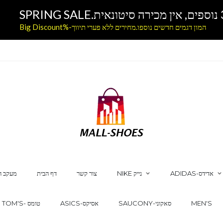
המון דגמים חדשים נוספו.מחירים ללא פערי תיווך-%Big Discount
ADIDAS-אדידס
NIKE נייק
צור קשר
דף הבית
מעקב ה
MEN'S
SAUCONY-סאקוני
ASICS-אסיקס
TOM'S- טומס