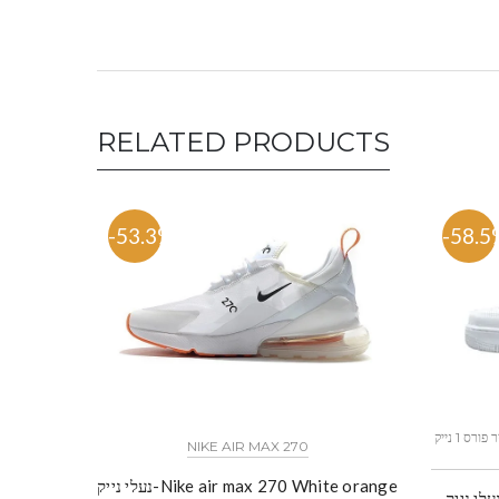
RELATED PRODUCTS
-53.3%
-58.5
כל הדגמים אייר פורס 1 נייק NIKE AIR FORCE 1 החל מ
NIKE AIR MAX 270
נעלי נייק-Nike air max 270 White orange
לי נייק-Nike Air Force 1 Low White