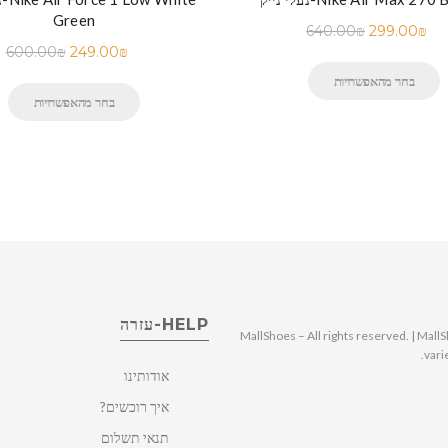
Green
640.00
₪
299.00
₪
600.00
₪
249.00
₪
בחר מהאפשרויות
בחר מהאפשרויות
HELP-עזרה
© 2025 MallShoes – All rights reserved. | 
vari
אודותינו
איך רוכשים?
תנאי תשלום