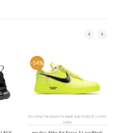
-54%
-53.
כל הדגמים אייר פורס 1 נייק NIKE AIR FORCE 1 החל מ
249₪
נעלי נייק-Nike Air Force 1 Low Black
נעלי ניי