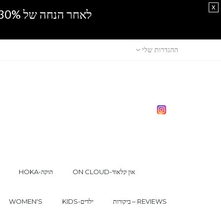
x
לאחר הנחה של 30% נוספים, אין מכירה סיטונאית.SPRING SALE
ההגדרות שלי
ON CLOUD-און קלאוד
HOKA-הוקה
ביקורות – REVIEWS
KIDS-ילדים
WOMEN'S