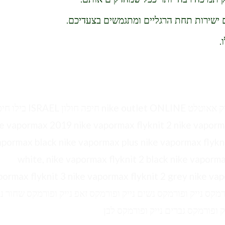
 ישירות תחת הרגליים ומתגמשים בצעדיכם.
.
עודפים נייק אייר פורס נייקי נייק הרצליה נייק אייר נייק אאוטלט nike outlet ONLINE חי
רץ,  vapormax 2019 nike vapormax flyknit 2 nike vapormax women's nike
apormax black nike vapormax plus nike vapormax flykn
white, nike vapormax flyknit 2 black nike vapormax
pormax flyknit 3 nike vapormax flyknit 2 grey nike vap
black and white nike vapormax fl וופורמקס נייק ופורמקס נשים נייק ופורמקס זאפ נייק ופורמקס שחור 