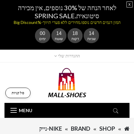
x
לאחר הנחה של 30% נוספים, אין מכירה
סיטונאית.SPRING SALE
המון דגמים חדשים נוספו.מחירים ללא פערי תיווך-%Big Discount
00
14
18
14
שניות
דקות
שעות
ימים
ההגדרות שלי
סל קניות
MENU
SHOP
BRAND
NIKE-נייק