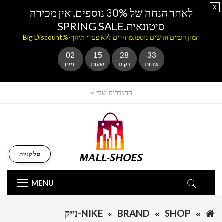
x
לאחר הנחה של 30% נוספים, אין מכירה
סיטונאית.SPRING SALE
המון דגמים חדשים נוספו.מחירים ללא פערי תיווך-%Big Discount
02
15
28
33
שניות
דקות
שעות
ימים
ההגדרות שלי
סל קניות
MENU
SHOP
BRAND
NIKE-נייק