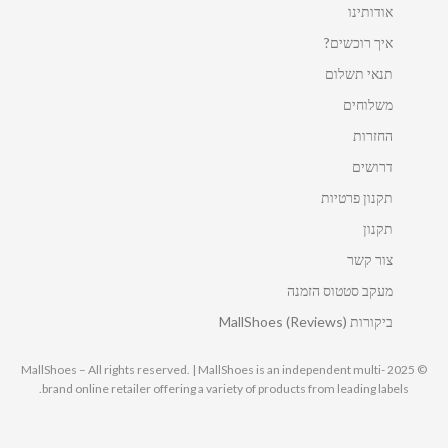
אודותינו
איך רוכשים?
תנאי תשלום
משלוחים
החזרות
דרושים
תקנון פרטיות
תקנון
צור קשר
מעקב סטטוס הזמנה
ביקורות MallShoes (Reviews)
© 2025 MallShoes – All rights reserved. | MallShoes is an independent multi-
brand online retailer offering a variety of products from leading labels.