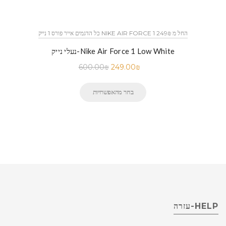
כל הדגמים אייר פורס 1 נייק NIKE AIR FORCE 1 החל מ 249₪
נעלי נייק-Nike Air Force 1 Low White
600.00
₪
249.00
₪
בחר מהאפשרויות
HELP-עזרה