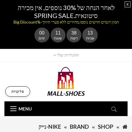
x
לאחר הנחה של 30% נוספים, אין מכירה
סיטונאית.SPRING SALE
המון דגמים חדשים נוספו.מחירים ללא פערי תיווך-%Big Discount
00
11
38
13
שניות
דקות
שעות
ימים
ההגדרות שלי
סל קניות
MENU
SHOP
BRAND
NIKE-נייק