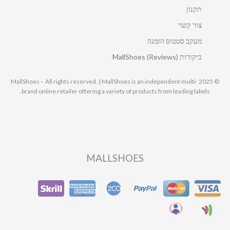
תקנון
צור קשר
מעקב סטטוס הזמנה
ביקורות MallShoes (Reviews)
© 2025 MallShoes – All rights reserved. | MallShoes is an independent multi-
brand online retailer offering a variety of products from leading labels.
MALLSHOES